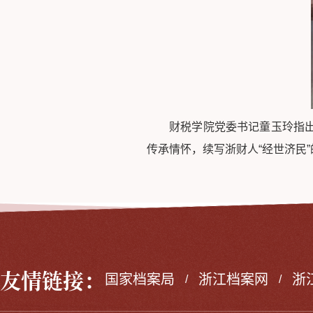
财税学院党委书记童玉玲指
传承情怀，续写浙财人“经世济民
友情链接：
国家档案局
浙江档案网
浙
/
/