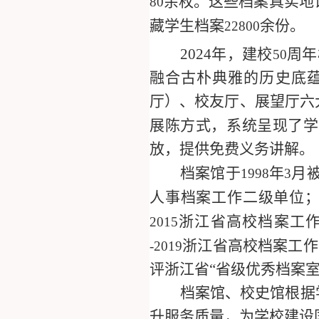
余枚。这些档案真实地
80
藏学生档案
余份。
22800
2024
年，建校
周年
50
融合古朴典雅的历史底
厅）、校友厅、展望厅六
展陈方式，系统呈现了学
放，提供免费义务讲解。
档案馆于
年
月
1998
3
人事档案工作二级单位
浙江省高校档案工作
2015
浙江省高校档案工作
-2019
评浙江省“省级优秀档案室
档案馆、校史馆根据
升服务质量，为学校建设