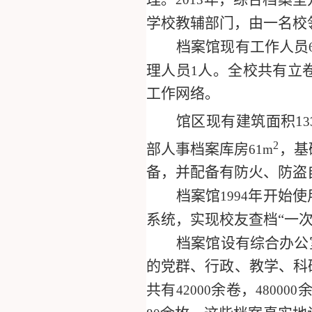
学校教辅部门，由一名校
档案馆现有工作人员
理人员
人。全校共有立
1
工作网络。
馆区现有建筑面积1
3
2
部人事档案库房
，基
61m
备，并配备有防火、防盗
档案馆
年开始使
1994
系统，实现校友查档“一
档案馆设有综合办公
的党群、行政、教学、科
共有
余卷，
42000
480000