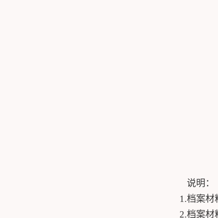
说明：
1.
档案材
2.
档案材