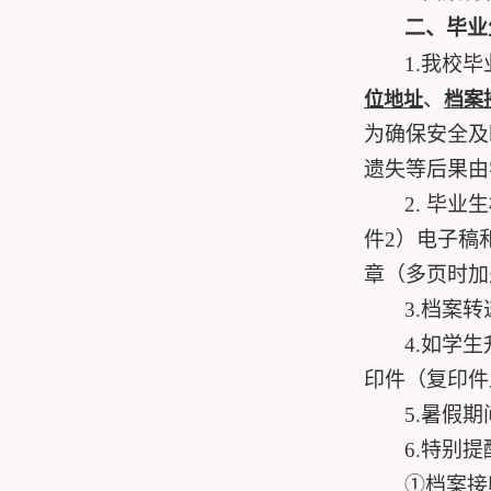
二、毕业
1.
我校毕
、
位地址
档案
为确保安全及
遗失等后果由
2.
毕业生
件
2
）电子稿
章（多页时加
3.
档案转
4.
如学生
印件（复印件
5.
暑假期
6.
特别提
①档案接