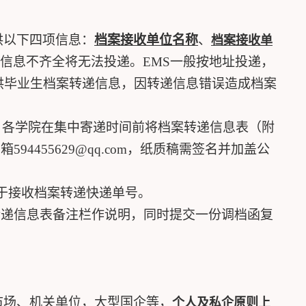
供以下四项信息：
档案接收单位名称
、
档案接收单
信息不齐全将无法投递。
EMS
一般按地址投递，
供毕业生档案转递信息，因转递信息错误造成档案
，各学院在集中寄递时间前将档案转递信息表（附
邮箱
594455629@qq.com
，纸质稿需签名并加盖公
于接收档案转递快递单号。
转递信息表备注栏作说明，同时提交一份调档函复
市场、机关单位，大型国企等，
个人及私企原则上