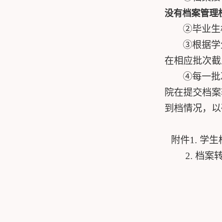
没有档案管理
②毕业生
③根据学
在相应批次截
④每一批
院在提交档案
到档情况，以
附件
1.
学生
2.
档案