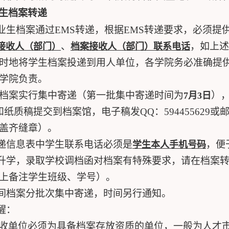
生档案转递
业生档案通过
EMS
转递，根据
EMS
转递要求，必须提
、
，
如上述
接收人（部门）
档案接收人（部门）联系电话
时地将学生档案投递到用人单位，各学院务必准确提
学院负责。
档案实行集中寄递（第一批集中寄递时间为
）
7
月
3
日
和纸质稿提交到档案馆，电子稿发
QQ
：
594455629
或
盖齐缝章）。
递信息表中学生联系电话必须是
，便
学生本人手机号码
升学，录取学校调档函对档案有特殊要求，请在档案
上备注学生班级、学号）。
间档案分批次集中寄递，时间另行通知。
醒：
收单位必须为具备档案存放资质的单位，一般为人才