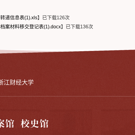
递信息表(1).xls
】已下载
126
次
档案材料移交登记表(1).docx
】已下载
136
次
浙江财经大学