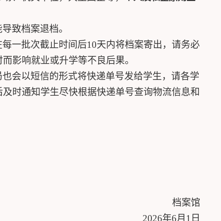
能导致档案退档。
在每一批次截止时间后
10
天内将档案寄出，请务必
时而影响就业或升学等不良后果。
局也会以短信的形式将快递单号发给学生，请各学
后及时通知学生尽快根据快递单号查询物流信息和
档案馆
2026
年
6
月
1
日